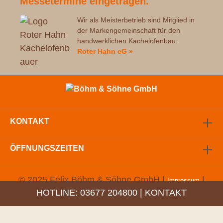
Messetermine eingetragen.
Wir als Meisterbetrieb sind Mitglied in
der Markengemeinschaft für den
handwerklichen Kachelofenbau:
Roter Hahn eG »
KONTAKT
ÖFFNUNGSZEITEN
© 2025 Felix Böhm & Söhne GmbH |
|
Impressum
HOTLINE:
03677 204800
|
KONTAKT
Datenschutz