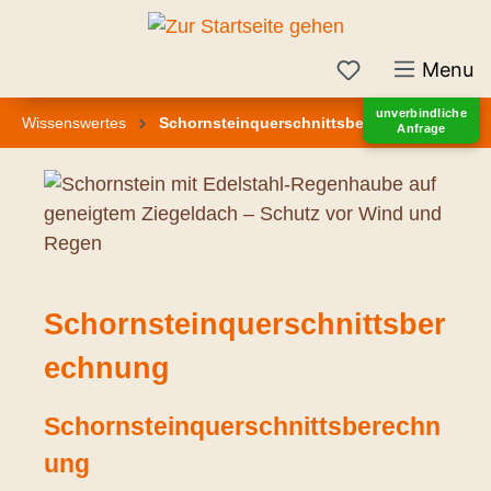
inhalt springen
Menu
unverbindliche
Wissenswertes
Schornsteinquerschnittsberechnung
Anfrage
Schornsteinquerschnittsber
echnung
Schornsteinquerschnittsberechn
ung